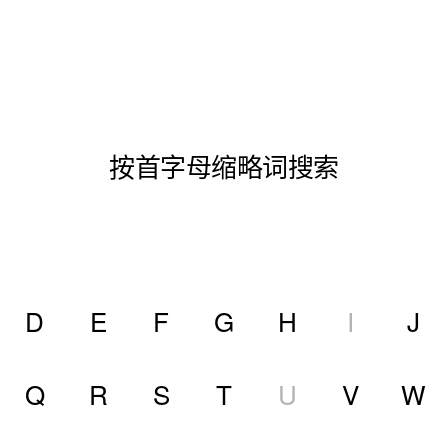
按首字母缩略词搜索
D
E
F
G
H
I
J
Q
R
S
T
U
V
W