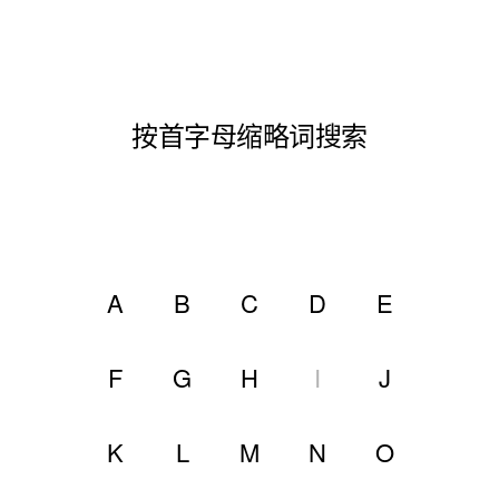
按首字母缩略词搜索
A
B
C
D
E
F
G
H
I
J
K
L
M
N
O