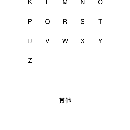
K
L
M
N
O
P
Q
R
S
T
U
V
W
X
Y
Z
其他