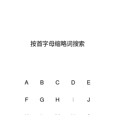
按首字母缩略词搜索
A
B
C
D
E
F
G
H
I
J