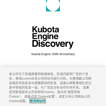
Kubota Engine 100th Anniversary
本公司为了改善顾客的网络体验，形成内容和广告的个性
化，使用cookie对本公司的访问进行分析。与使用敝公司网
About
Concept
Story
Gallery
站相关的信息会与顾客提供的信息、或者从顾客使用历史记
About
Concept
Story
Gallery
录中获取的信息一起，与广告及分析合作伙伴共享。 如果
Factory
Magazine
您同意接受本公司所有的Cookie，请点击“接受所有
Factory
Magazine
Cookie”。 或者点击“Cookie设置”，自定义本公司网站上的
EN
JA
中文
使用条款
隐私政策
Cookie设置。
使用网站时