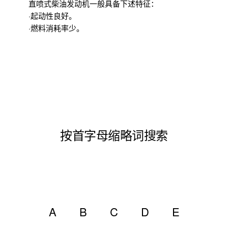
直喷式柴油发动机一般具备下述特征：
·起动性良好。
·燃料消耗率少。
按首字母缩略词搜索
A
B
C
D
E