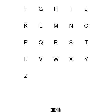
F
G
H
I
J
K
L
M
N
O
P
Q
R
S
T
U
V
W
X
Y
Z
其他