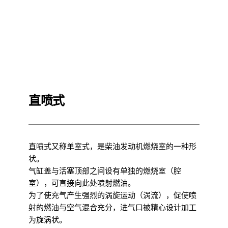
直喷式
直喷式又称单室式，是柴油发动机燃烧室的一种形
状。
气缸盖与活塞顶部之间设有单独的燃烧室（腔
室），可直接向此处喷射燃油。
为了使充气产生强烈的涡旋运动（涡流），促使喷
射的燃油与空气混合充分，进气口被精心设计加工
为旋涡状。