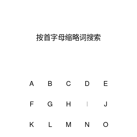
按首字母缩略词搜索
A
B
C
D
E
F
G
H
I
J
K
L
M
N
O