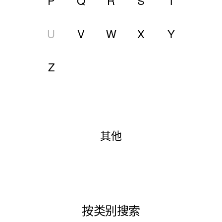
P
Q
R
S
T
U
V
W
X
Y
Z
其他
按类别搜索