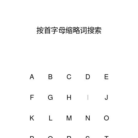
按首字母缩略词搜索
A
B
C
D
E
F
G
H
I
J
K
L
M
N
O