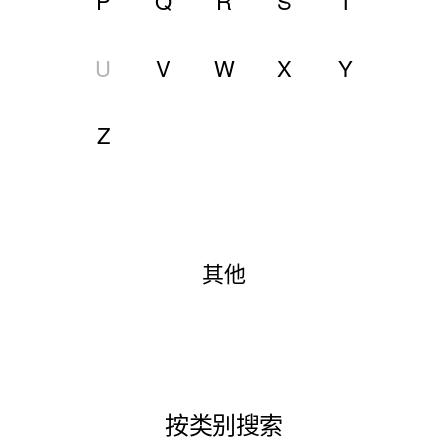
P
Q
R
S
T
U
V
W
X
Y
Z
其他
按类别搜索