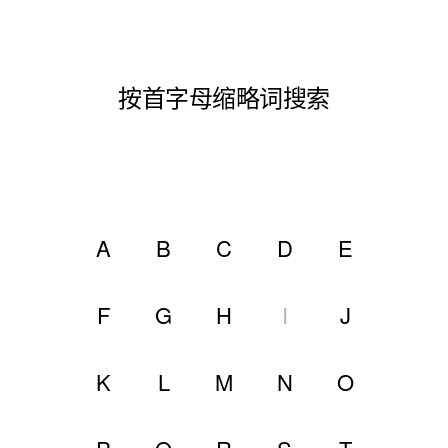
按首字母缩略词搜索
A
B
C
D
E
F
G
H
I
J
K
L
M
N
O