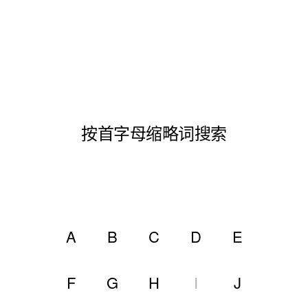
按首字母缩略词搜索
A
B
C
D
E
F
G
H
I
J