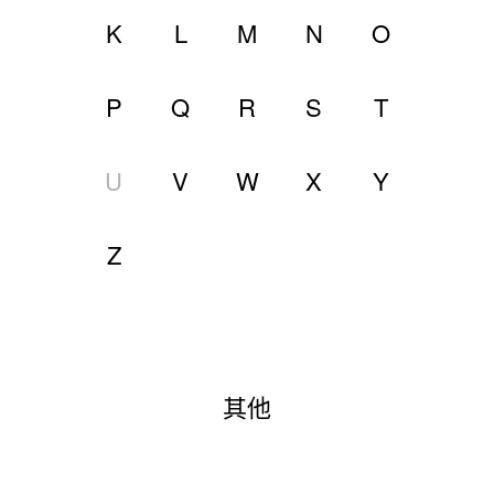
K
L
M
N
O
P
Q
R
S
T
U
V
W
X
Y
Z
其他