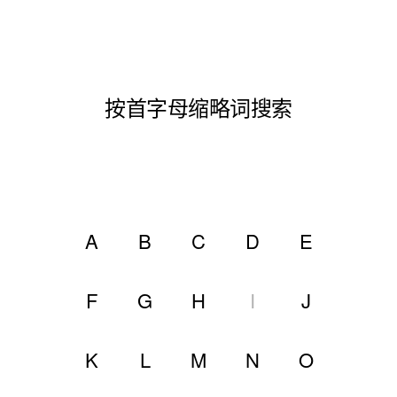
按首字母缩略词搜索
A
B
C
D
E
F
G
H
I
J
K
L
M
N
O