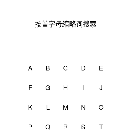
按首字母缩略词搜索
A
B
C
D
E
F
G
H
I
J
K
L
M
N
O
P
Q
R
S
T