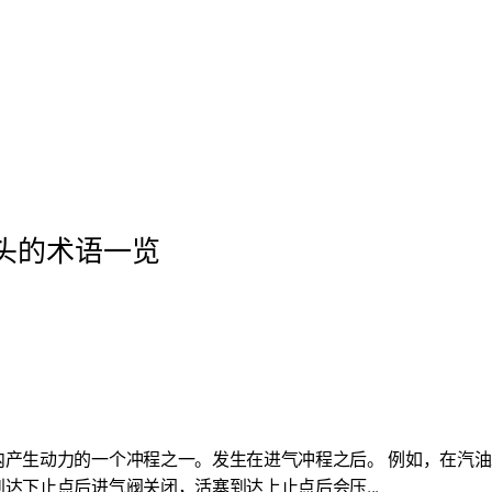
开头的术语一览
内产生动力的一个冲程之一。发生在进气冲程之后。 例如，在汽
达下止点后进气阀关闭，活塞到达上止点后会压...