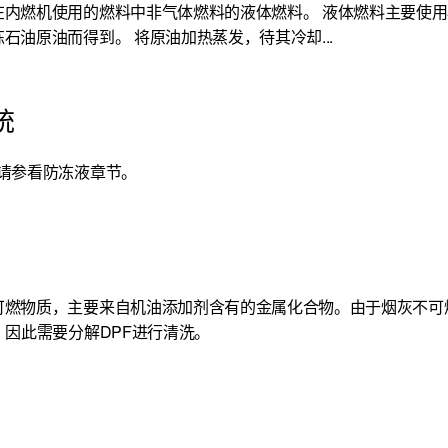
在内燃机使用的燃料中非气体燃料的液体燃料。 液体燃料主要使
石油原油而得到。 将原油加热蒸发，待其冷却...
统
）请参看防冻液章节。
可燃物质，主要来自机油添加剂含有的金属化合物。由于烟灰不可
，因此需要分解DPF进行清洗。