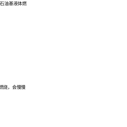
用石油基液体燃
燃烧，会慢慢