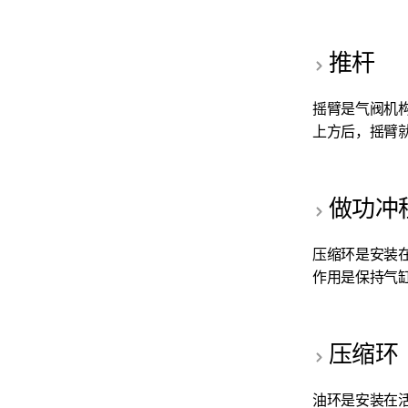
推杆
摇臂是气阀机
上方后，摇臂就
做功冲
压缩环是安装
作用是保持气缸
压缩环
油环是安装在