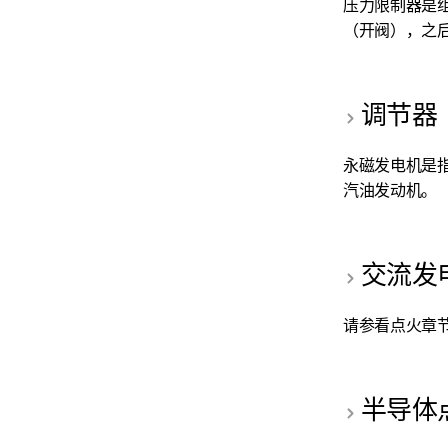
压力限制器是
（开阀），之后
调节器
永磁发电机是
汽油发动机。
交流发
请参看点火章
半导体