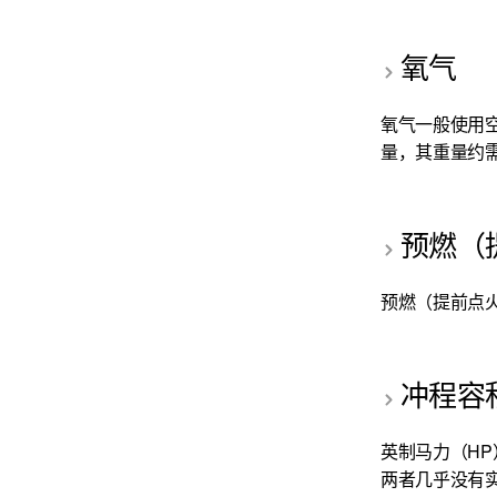
氧气
氧气一般使用
量，其重量约需
预燃（
预燃（提前点
冲程容
英制马力（H
两者几乎没有