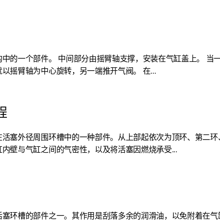
构中的一个部件。 中间部分由摇臂轴支撑，安装在气缸盖上。 当
以摇臂轴为中心旋转，另一端推开气阀。 在...
程
在活塞外径周围环槽中的一种部件。从上部起依次为顶环、第二环
内壁与气缸之间的气密性，以及将活塞因燃烧承受...
活塞环槽的部件之一。其作用是刮落多余的润滑油，以免附着在气