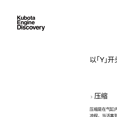
以｢Y｣
压缩
压缩是在气缸
冲程，当活塞到