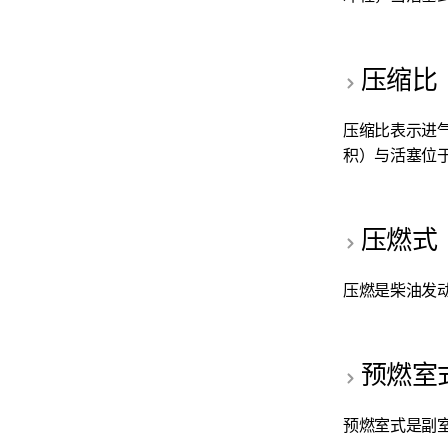
压缩比
压缩比表示进
积）与活塞位于
压燃式
压燃是柴油发
预燃室
预燃室式是副