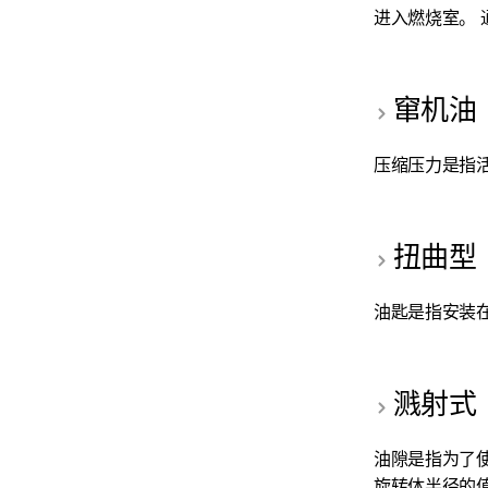
进入燃烧室。 
窜机油
压缩压力是指活
扭曲型
油匙是指安装
溅射式
油隙是指为了
旋转体半径的值