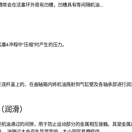
通常会在活塞环外周有凹槽，凹槽具有等间隔机油...
塞4冲程中“压缩”时产生的压力。
在连杆盖上的、在曲轴箱内将机油溅射到气缸壁及各轴承部进行润
（润滑）
使机油通过的间隙，用于防止运动部分的金属相互接触。其是金属
。 油隙过大会产生异常声响，太小则容易磨损烧...