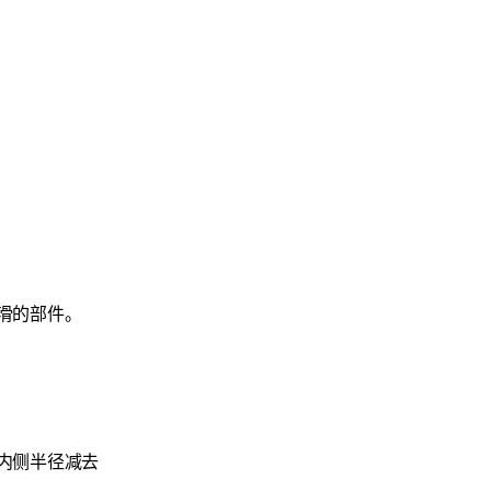
滑的部件。
内侧半径减去