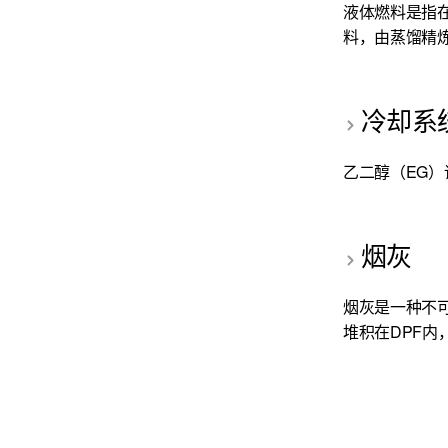
液体燃料是指
料，由蒸馏精炼
冷却系
乙二醇（EG
烟灰
烟灰是一种不
堆积在DPF内