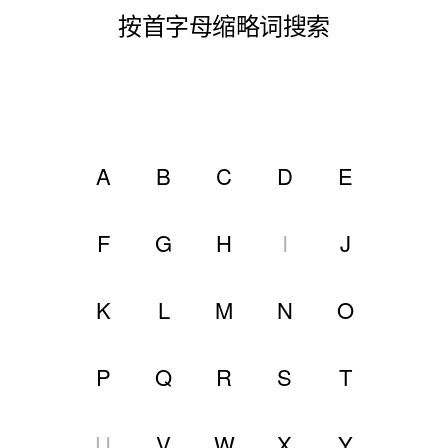
按首字母缩略词搜索
A
B
C
D
E
F
G
H
I
J
K
L
M
N
O
P
Q
R
S
T
U
V
W
X
Y