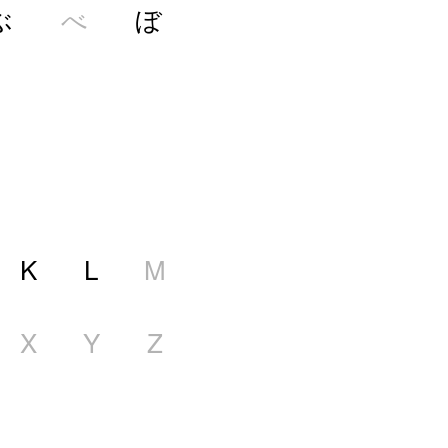
ぶ
べ
ぼ
K
L
M
X
Y
Z