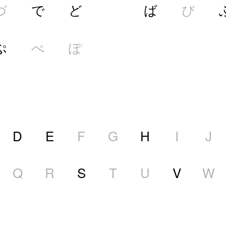
づ
で
ど
ば
び
ぷ
ぺ
ぽ
D
E
F
G
H
I
J
Q
R
S
T
U
V
W