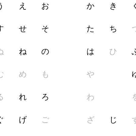
う
え
お
か
き
す
せ
そ
た
ち
ぬ
ね
の
は
ひ
む
め
も
や
る
れ
ろ
わ
ぐ
げ
ご
ざ
じ