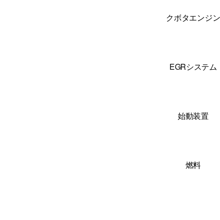
クボタエンジ
EGRシステム
始動装置
燃料