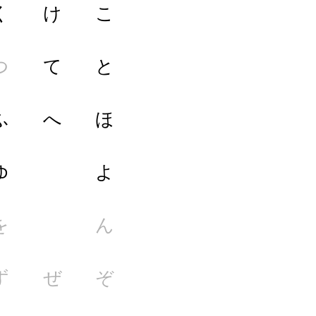
く
け
こ
つ
て
と
ふ
へ
ほ
ゆ
よ
を
ん
ず
ぜ
ぞ