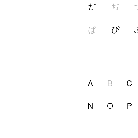
だ
ぢ
ぱ
ぴ
A
B
C
N
O
P