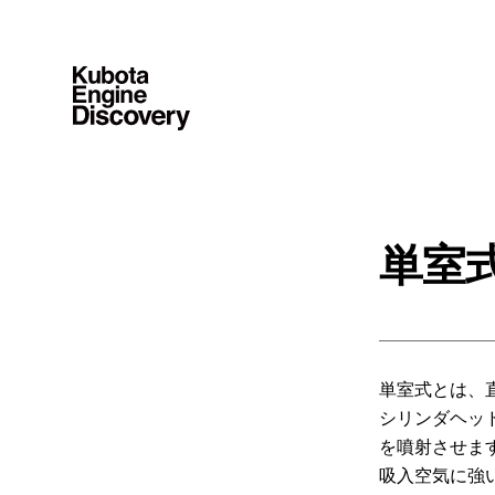
単室
単室式とは、
シリンダヘッ
を噴射させま
吸入空気に強