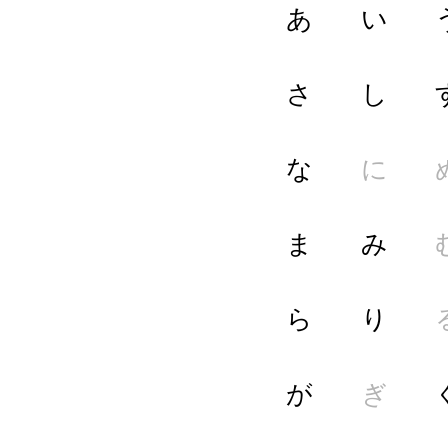
あ
い
さ
し
な
に
ま
み
ら
り
が
ぎ